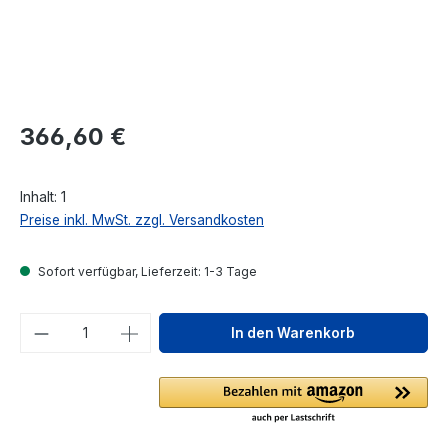
Regulärer Preis:
366,60 €
Inhalt:
1
Preise inkl. MwSt. zzgl. Versandkosten
Sofort verfügbar, Lieferzeit: 1-3 Tage
Produkt Anzahl: Gib den gewünschten We
In den Warenkorb