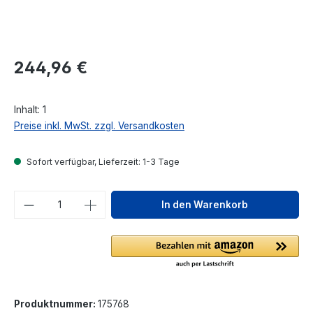
Regulärer Preis:
244,96 €
Inhalt:
1
Preise inkl. MwSt. zzgl. Versandkosten
Sofort verfügbar, Lieferzeit: 1-3 Tage
Produkt Anzahl: Gib den gewünschten We
In den Warenkorb
Produktnummer:
175768