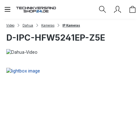
Zum Hauptinhalt springen
Video
Dahua
Kameras
IP Kameras
D-IPC-HFW5241EP-Z5E