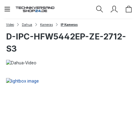
Zum Hauptinhalt springen
Video
Dahua
Kameras
IP Kameras
D-IPC-HFW5442EP-ZE-2712-
S3