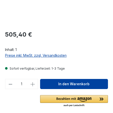
Regulärer Preis:
505,40 €
Inhalt:
1
Preise inkl. MwSt. zzgl. Versandkosten
Sofort verfügbar, Lieferzeit: 1-3 Tage
Produkt Anzahl: Gib den gewünschten We
In den Warenkorb