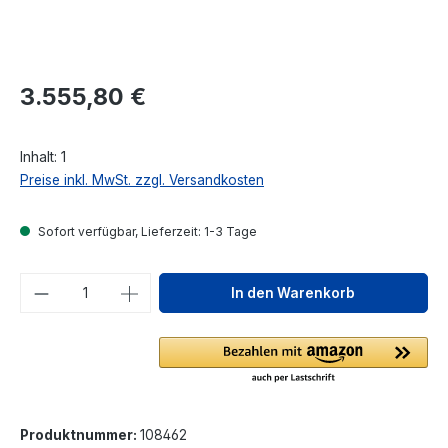
Regulärer Preis:
3.555,80 €
Inhalt:
1
Preise inkl. MwSt. zzgl. Versandkosten
Sofort verfügbar, Lieferzeit: 1-3 Tage
Produkt Anzahl: Gib den gewünschten We
In den Warenkorb
Produktnummer:
108462