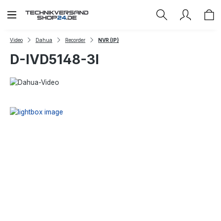
Zum Hauptinhalt springen
Video
Dahua
Recorder
NVR (IP)
D-IVD5148-3I