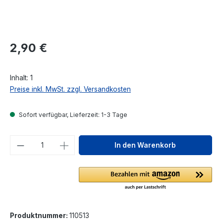
Regulärer Preis:
2,90 €
Inhalt:
1
Preise inkl. MwSt. zzgl. Versandkosten
Sofort verfügbar, Lieferzeit: 1-3 Tage
Produkt Anzahl: Gib den gewünschten We
In den Warenkorb
Produktnummer:
110513