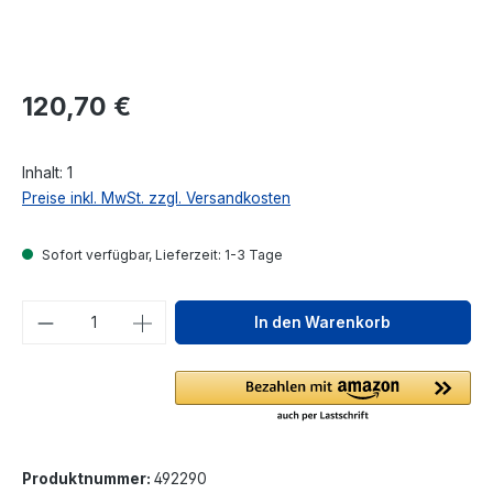
Regulärer Preis:
120,70 €
Inhalt:
1
Preise inkl. MwSt. zzgl. Versandkosten
Sofort verfügbar, Lieferzeit: 1-3 Tage
Produkt Anzahl: Gib den gewünschten We
In den Warenkorb
Produktnummer:
492290