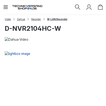
Zum Hauptinhalt springen
Video
Dahua
Recorder
W-LAN Recorder
D-NVR2104HC-W