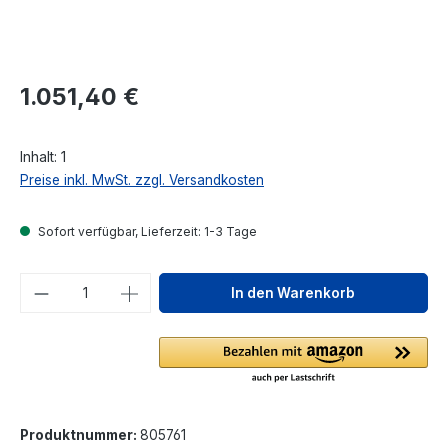
Regulärer Preis:
1.051,40 €
Inhalt:
1
Preise inkl. MwSt. zzgl. Versandkosten
Sofort verfügbar, Lieferzeit: 1-3 Tage
Produkt Anzahl: Gib den gewünschten We
In den Warenkorb
Produktnummer:
805761