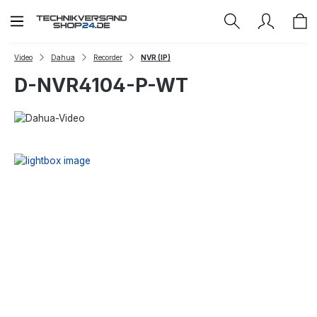
Zum Hauptinhalt springen
Video
Dahua
Recorder
NVR (IP)
D-NVR4104-P-WT