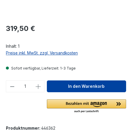
Regulärer Preis:
319,50 €
Inhalt:
1
Preise inkl. MwSt. zzgl. Versandkosten
Sofort verfügbar, Lieferzeit: 1-3 Tage
Produkt Anzahl: Gib den gewünschten We
In den Warenkorb
Produktnummer:
446362