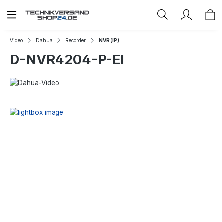
Zum Hauptinhalt springen
Video
Dahua
Recorder
NVR (IP)
D-NVR4204-P-EI