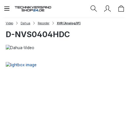
Zum Hauptinhalt springen
Video
Dahua
Recorder
XVR (Analog/IP)
D-NVS0404HDC