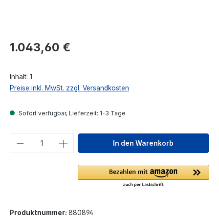
Regulärer Preis:
1.043,60 €
Inhalt:
1
Preise inkl. MwSt. zzgl. Versandkosten
Sofort verfügbar, Lieferzeit: 1-3 Tage
Produkt Anzahl: Gib den gewünschten We
In den Warenkorb
Produktnummer:
880894