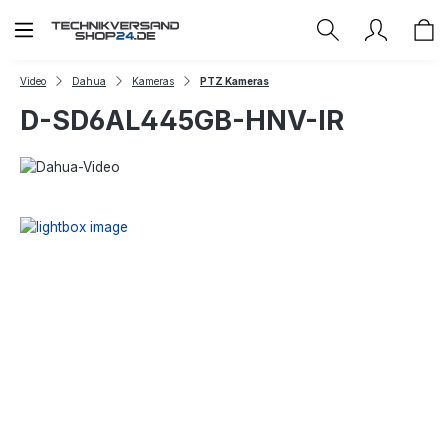
Zum Hauptinhalt springen
Video
Dahua
Kameras
PTZ Kameras
D-SD6AL445GB-HNV-IR