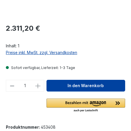
Regulärer Preis:
2.311,20 €
Inhalt:
1
Preise inkl. MwSt. zzgl. Versandkosten
Sofort verfügbar, Lieferzeit: 1-3 Tage
Produkt Anzahl: Gib den gewünschten We
In den Warenkorb
Produktnummer:
453408