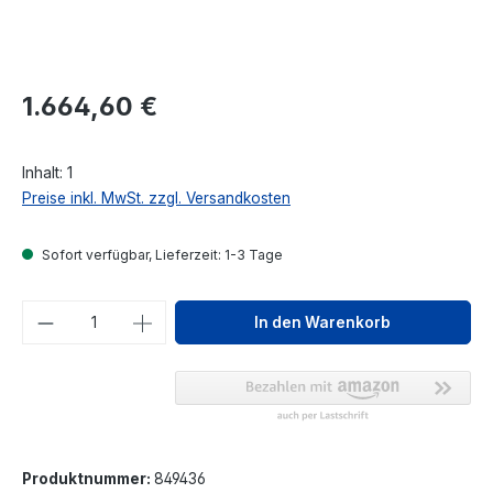
Regulärer Preis:
1.664,60 €
Inhalt:
1
Preise inkl. MwSt. zzgl. Versandkosten
Sofort verfügbar, Lieferzeit: 1-3 Tage
Produkt Anzahl: Gib den gewünschten We
In den Warenkorb
Produktnummer:
849436