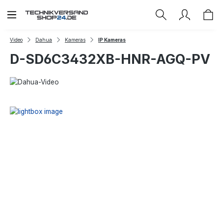
Zum Hauptinhalt springen
Video
Dahua
Kameras
IP Kameras
D-SD6C3432XB-HNR-AGQ-PV