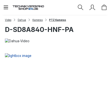
Zum Hauptinhalt springen
Video
Dahua
Kameras
PTZ Kameras
D-SD8A840-HNF-PA