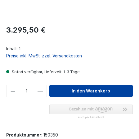
Regulärer Preis:
3.295,50 €
Inhalt:
1
Preise inkl. MwSt. zzgl. Versandkosten
Sofort verfügbar, Lieferzeit: 1-3 Tage
Produkt Anzahl: Gib den gewünschten We
In den Warenkorb
Produktnummer:
150350