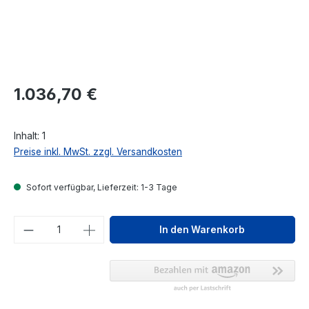
Regulärer Preis:
1.036,70 €
Inhalt:
1
Preise inkl. MwSt. zzgl. Versandkosten
Sofort verfügbar, Lieferzeit: 1-3 Tage
Produkt Anzahl: Gib den gewünschten We
In den Warenkorb