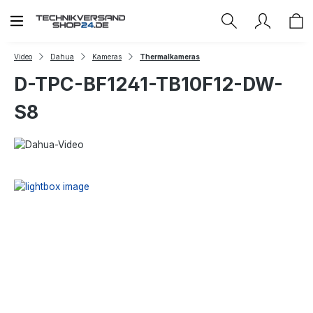
Zum Hauptinhalt springen
Video
Dahua
Kameras
Thermalkameras
D-TPC-BF1241-TB10F12-DW-
S8