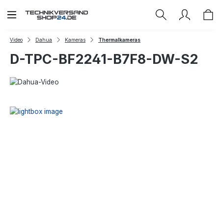
Zum Hauptinhalt springen
Video
Dahua
Kameras
Thermalkameras
D-TPC-BF2241-B7F8-DW-S2