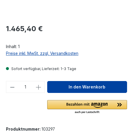
Regulärer Preis:
1.465,40 €
Inhalt:
1
Preise inkl. MwSt. zzgl. Versandkosten
Sofort verfügbar, Lieferzeit: 1-3 Tage
Produkt Anzahl: Gib den gewünschten We
In den Warenkorb
Produktnummer:
103297