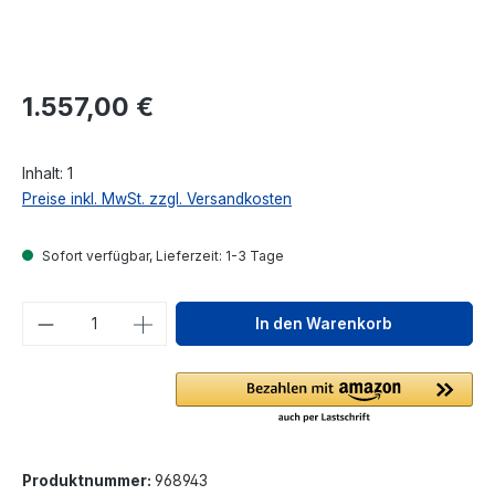
Regulärer Preis:
1.557,00 €
Inhalt:
1
Preise inkl. MwSt. zzgl. Versandkosten
Sofort verfügbar, Lieferzeit: 1-3 Tage
Produkt Anzahl: Gib den gewünschten We
In den Warenkorb
Produktnummer:
968943