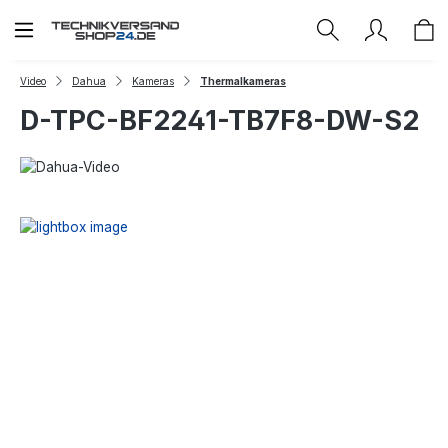
Zum Hauptinhalt springen
Video
Dahua
Kameras
Thermalkameras
D-TPC-BF2241-TB7F8-DW-S2