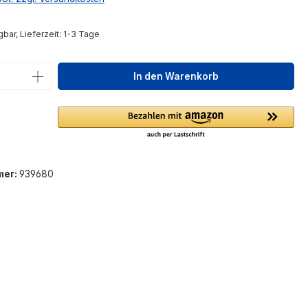
bar, Lieferzeit: 1-3 Tage
 Anzahl: Gib den gewünschten Wert ein 
In den Warenkorb
mer:
939680