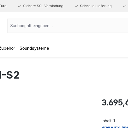
Euro
Sichere SSL Verbindung
Schnelle Lieferung
Zubehör
Soundsysteme
M-S2
Regulärer Prei
3.695,
Inhalt:
1
Preise inkl. M