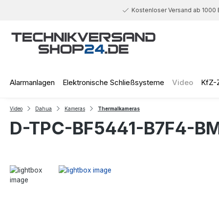
 Hauptinhalt springen
Zur Suche springen
Zur Hauptnavigation springen
Kostenloser Versand ab 1000 
Alarmanlagen
Elektronische Schließsysteme
Video
KfZ-
Video
Dahua
Kameras
Thermalkameras
D-TPC-BF5441-B7F4-B