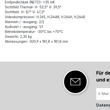
Emfpindlichkeit (NETD)- <35 mK
Sichtfeld Thermal- H- 53,5° V- 39,5°
Sichtfeld- H- 87° V- 47,3°
Videokompression- H.265, H.264M, H.264H, H.264B
Alarmein / -ausgang- 2/2
Audioein / -ausgang- 1/1
Betriebstemperatur- -30°C bis +70°C
Gewicht- 2,35 kg
Abmessungen- 300,9 x 181,8 x 181,8 mm
Für d
und e
Daten