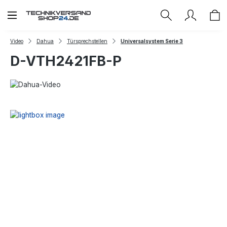
Zum Hauptinhalt springen
Video
Dahua
Türsprechstellen
Universalsystem Serie 3
D-VTH2421FB-P