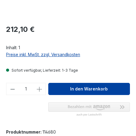
Regulärer Preis:
212,10 €
Inhalt:
1
Preise inkl. MwSt. zzgl. Versandkosten
Sofort verfügbar, Lieferzeit: 1-3 Tage
Produkt Anzahl: Gib den gewünschten We
In den Warenkorb
Produktnummer:
114680