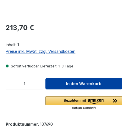
Regulärer Preis:
213,70 €
Inhalt:
1
Preise inkl. MwSt. zzgl. Versandkosten
Sofort verfügbar, Lieferzeit: 1-3 Tage
Produkt Anzahl: Gib den gewünschten We
In den Warenkorb
Produktnummer:
107690