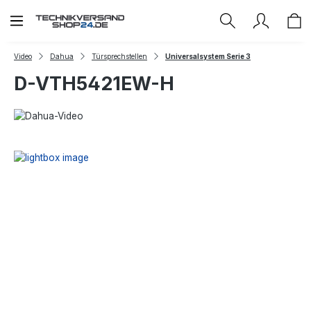
Zum Hauptinhalt springen
Video
Dahua
Türsprechstellen
Universalsystem Serie 3
D-VTH5421EW-H