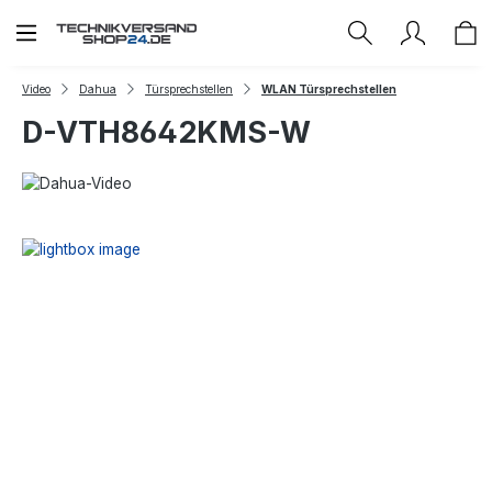
Zum Hauptinhalt springen
Video
Dahua
Türsprechstellen
WLAN Türsprechstellen
D-VTH8642KMS-W