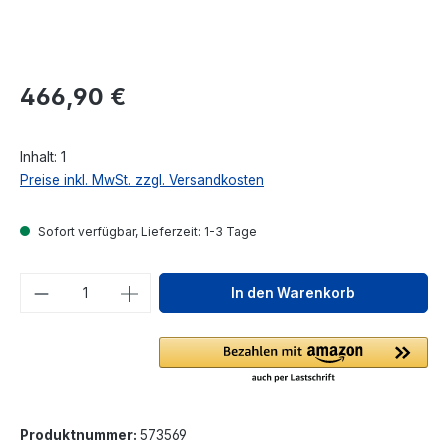
Regulärer Preis:
466,90 €
Inhalt:
1
Preise inkl. MwSt. zzgl. Versandkosten
Sofort verfügbar, Lieferzeit: 1-3 Tage
Produkt Anzahl: Gib den gewünschten We
In den Warenkorb
Produktnummer:
573569