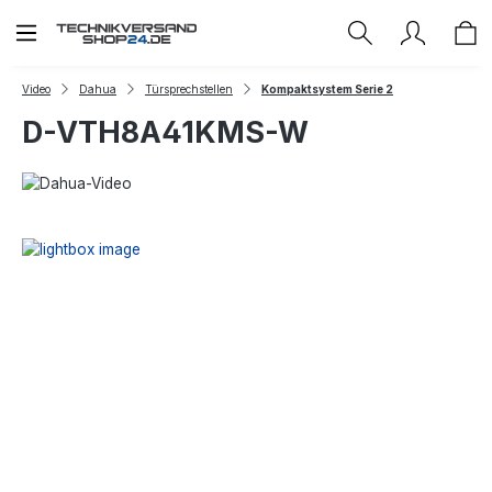
Zum Hauptinhalt springen
Video
Dahua
Türsprechstellen
Kompaktsystem Serie 2
D-VTH8A41KMS-W