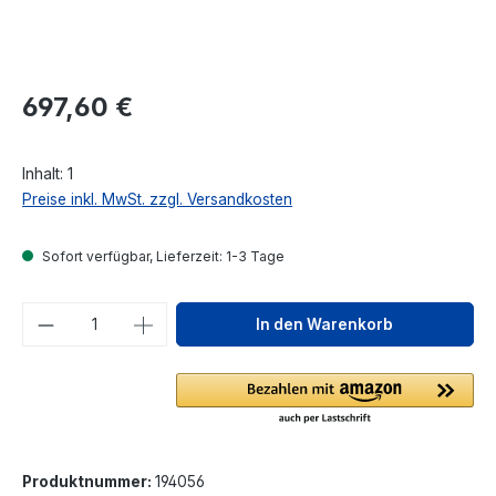
Regulärer Preis:
697,60 €
Inhalt:
1
Preise inkl. MwSt. zzgl. Versandkosten
Sofort verfügbar, Lieferzeit: 1-3 Tage
Produkt Anzahl: Gib den gewünschten We
In den Warenkorb
Produktnummer:
194056