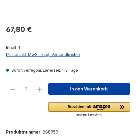
Regulärer Preis:
67,80 €
Inhalt:
1
Preise inkl. MwSt. zzgl. Versandkosten
Sofort verfügbar, Lieferzeit: 1-3 Tage
Produkt Anzahl: Gib den gewünschten We
In den Warenkorb
Produktnummer:
888959