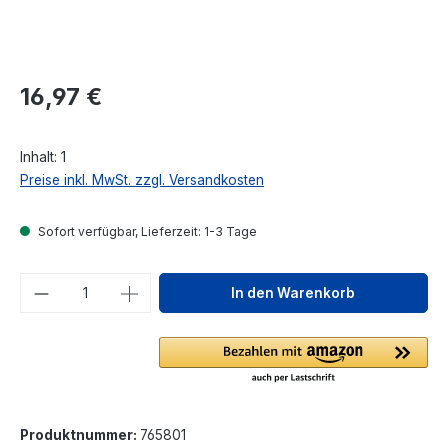
Regulärer Preis:
16,97 €
Inhalt:
1
Preise inkl. MwSt. zzgl. Versandkosten
Sofort verfügbar, Lieferzeit: 1-3 Tage
Produkt Anzahl: Gib den gewünschten We
In den Warenkorb
Produktnummer:
765801