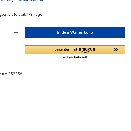
bar, Lieferzeit: 1-3 Tage
 Anzahl: Gib den gewünschten Wert ein 
In den Warenkorb
mer:
352356