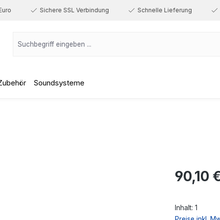
Euro
Sichere SSL Verbindung
Schnelle Lieferung
Zubehör
Soundsysteme
Regulärer Prei
90,10 
Inhalt:
1
Preise inkl. M