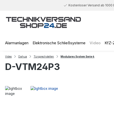
 Hauptinhalt springen
Zur Suche springen
Zur Hauptnavigation springen
Kostenloser Versand ab 1000 
Alarmanlagen
Elektronische Schließsysteme
Video
KfZ-
Video
Dahua
Türsprechstellen
Modulares System Serie 4
D-VTM24P3