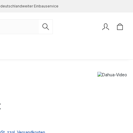
deutschlandweiter Einbauservice
s:
€
wSt. zzgl. Versandkosten