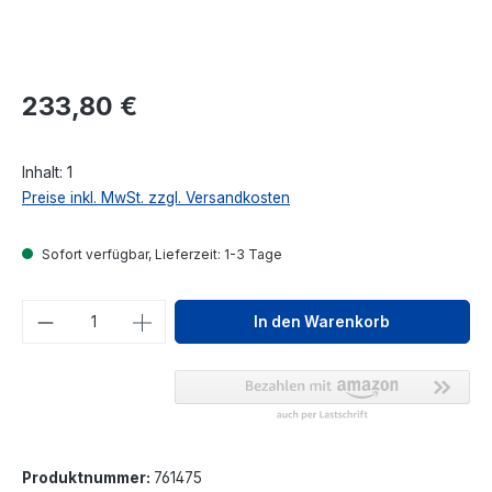
Regulärer Preis:
233,80 €
Inhalt:
1
Preise inkl. MwSt. zzgl. Versandkosten
Sofort verfügbar, Lieferzeit: 1-3 Tage
Produkt Anzahl: Gib den gewünschten We
In den Warenkorb
Produktnummer:
761475