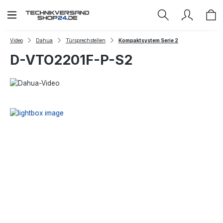
Zum Hauptinhalt springen
Video
Dahua
Türsprechstellen
Kompaktsystem Serie 2
D-VTO2201F-P-S2