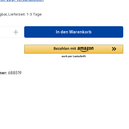
bar, Lieferzeit: 1-3 Tage
 Anzahl: Gib den gewünschten Wert ein 
In den Warenkorb
mer:
688519