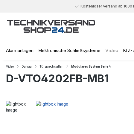
 Hauptinhalt springen
Zur Suche springen
Zur Hauptnavigation springen
Kostenloser Versand ab 1000 
Alarmanlagen
Elektronische Schließsysteme
Video
KfZ-
Video
Dahua
Türsprechstellen
Modulares System Serie 4
D-VTO4202FB-MB1