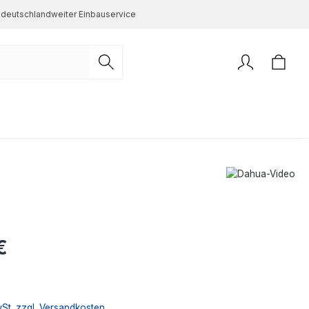
deutschlandweiter Einbauservice
s:
€
wSt. zzgl. Versandkosten