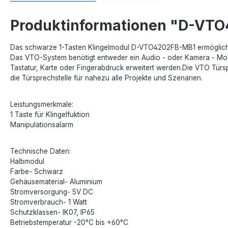
Produktinformationen "D-VT
Das schwarze 1-Tasten Klingelmodul D-VTO4202FB-MB1 ermöglicht 
Das VTO-System benötigt entweder ein Audio - oder Kamera - Modu
Tastatur, Karte oder Fingerabdruck erweitert werden.Die VTO Türs
die Türsprechstelle für nahezu alle Projekte und Szenarien.
Leistungsmerkmale:
1 Taste für Klingelfuktion
Manipulationsalarm
Technische Daten:
Halbmodul
Farbe- Schwarz
Gehäusematerial- Aluminium
Stromversorgung- 5V DC
Stromverbrauch- 1 Watt
Schutzklassen- IK07, IP65
Betriebstemperatur -20°C bis +60°C