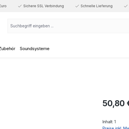
Euro
Sichere SSL Verbindung
Schnelle Lieferung
Zubehör
Soundsysteme
Regulärer Prei
50,80 
Inhalt:
1
Preise inkl. M