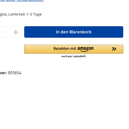
bar, Lieferzeit: 1-3 Tage
 Anzahl: Gib den gewünschten Wert ein 
In den Warenkorb
mer:
851654