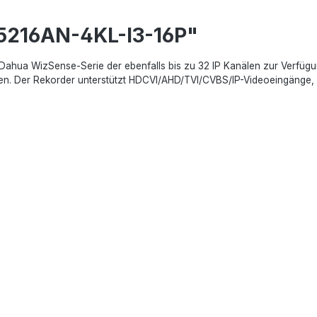
5216AN-4KL-I3-16P"
ua WizSense-Serie der ebenfalls bis zu 32 IP Kanälen zur Verfügung s
en. Der Rekorder unterstützt HDCVI/AHD/TVI/CVBS/IP-Videoeingänge, G