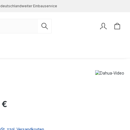
deutschlandweiter Einbauservice
s:
 €
wSt. zzgl. Versandkosten