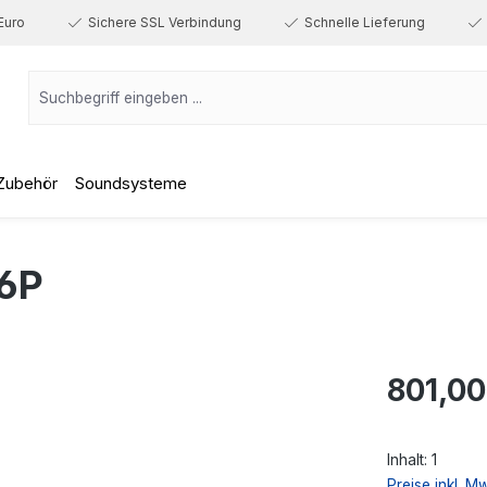
Euro
Sichere SSL Verbindung
Schnelle Lieferung
Zubehör
Soundsysteme
6P
Regulärer Prei
801,00
Inhalt:
1
Preise inkl. M