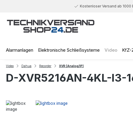
 Hauptinhalt springen
Zur Suche springen
Zur Hauptnavigation springen
Kostenloser Versand ab 1000 
Alarmanlagen
Elektronische Schließsysteme
Video
KfZ-
Video
Dahua
Recorder
XVR (Analog/IP)
D-XVR5216AN-4KL-I3-1