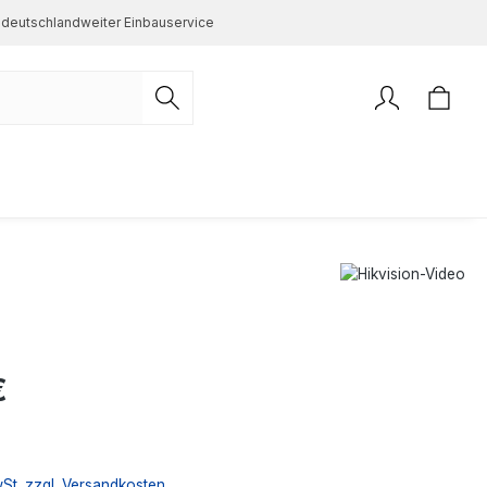
deutschlandweiter Einbauservice
s:
€
wSt. zzgl. Versandkosten