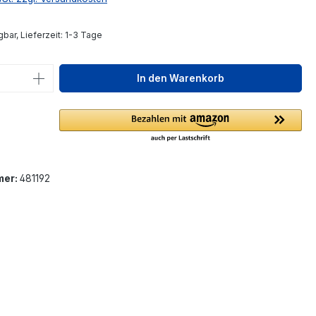
bar, Lieferzeit: 1-3 Tage
 Anzahl: Gib den gewünschten Wert ein 
In den Warenkorb
mer:
481192