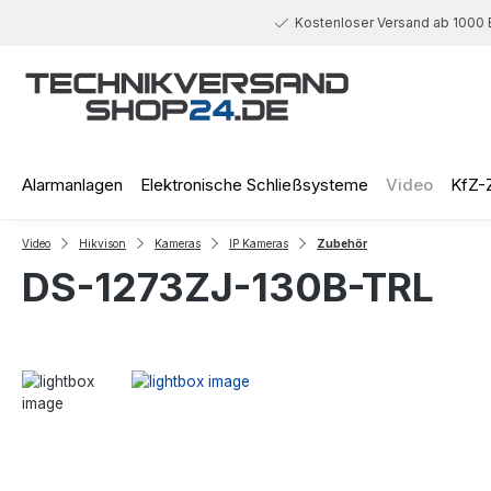
 Hauptinhalt springen
Zur Suche springen
Zur Hauptnavigation springen
Kostenloser Versand ab 1000 
Alarmanlagen
Elektronische Schließsysteme
Video
KfZ-
Video
Hikvison
Kameras
IP Kameras
Zubehör
DS-1273ZJ-130B-TRL