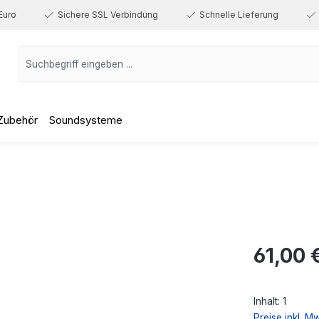
Euro
Sichere SSL Verbindung
Schnelle Lieferung
Zubehör
Soundsysteme
Regulärer Prei
61,00 
Inhalt:
1
Preise inkl. M