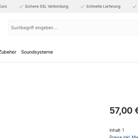
Euro
Sichere SSL Verbindung
Schnelle Lieferung
Zubehör
Soundsysteme
Regulärer Prei
57,00 
Inhalt:
1
Preise inkl. M