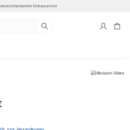
deutschlandweiter Einbauservice
s:
€
wSt. zzgl. Versandkosten