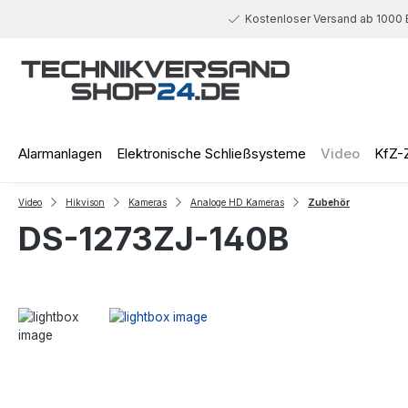
 Hauptinhalt springen
Zur Suche springen
Zur Hauptnavigation springen
Kostenloser Versand ab 1000 
Alarmanlagen
Elektronische Schließsysteme
Video
KfZ-
Video
Hikvison
Kameras
Analoge HD Kameras
Zubehör
DS-1273ZJ-140B