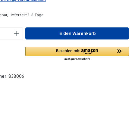
bar, Lieferzeit: 1-3 Tage
 Anzahl: Gib den gewünschten Wert ein 
In den Warenkorb
mer:
838006