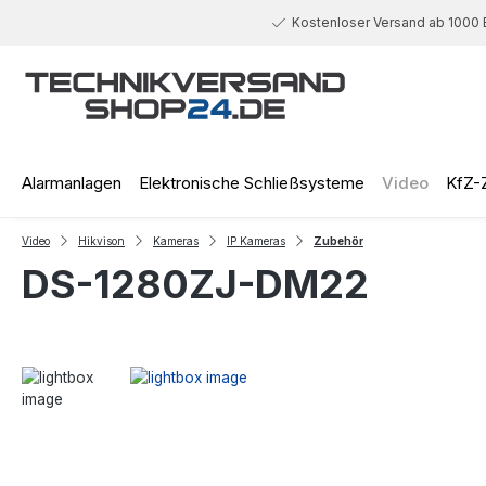
 Hauptinhalt springen
Zur Suche springen
Zur Hauptnavigation springen
Kostenloser Versand ab 1000 
Alarmanlagen
Elektronische Schließsysteme
Video
KfZ-
Video
Hikvison
Kameras
IP Kameras
Zubehör
DS-1280ZJ-DM22