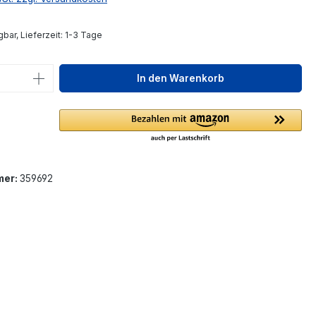
bar, Lieferzeit: 1-3 Tage
 Anzahl: Gib den gewünschten Wert ein 
In den Warenkorb
mer:
359692