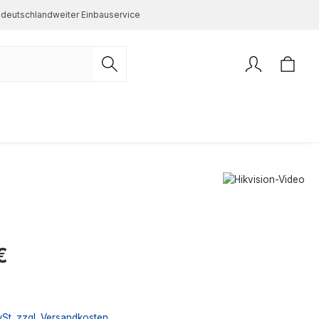
deutschlandweiter Einbauservice
s:
€
wSt. zzgl. Versandkosten