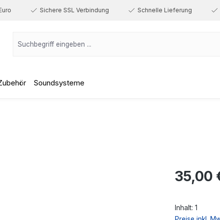
Euro
Sichere SSL Verbindung
Schnelle Lieferung
Zubehör
Soundsysteme
Regulärer Prei
35,00 
Inhalt:
1
Preise inkl. M