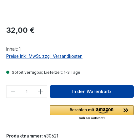
Regulärer Preis:
32,00 €
Inhalt:
1
Preise inkl. MwSt. zzgl. Versandkosten
Sofort verfügbar, Lieferzeit: 1-3 Tage
Produkt Anzahl: Gib den gewünschten We
In den Warenkorb
Produktnummer:
430621