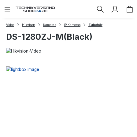
Zum Hauptinhalt springen
Video
Hikvison
Kameras
IP Kameras
Zubehör
DS-1280ZJ-M(Black)