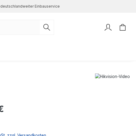
deutschlandweiter Einbauservice
s:
€
wSt. zzgl. Versandkosten