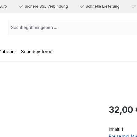
Euro
Sichere SSL Verbindung
Schnelle Lieferung
Zubehör
Soundsysteme
Regulärer Prei
32,00 
Inhalt:
1
Preise inkl. M