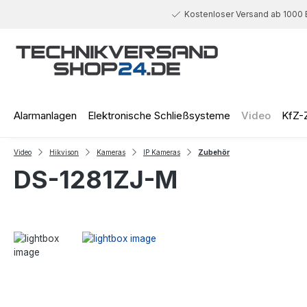
 Hauptinhalt springen
Zur Suche springen
Zur Hauptnavigation springen
Kostenloser Versand ab 1000 
Alarmanlagen
Elektronische Schließsysteme
Video
KfZ-
Video
Hikvison
Kameras
IP Kameras
Zubehör
DS-1281ZJ-M