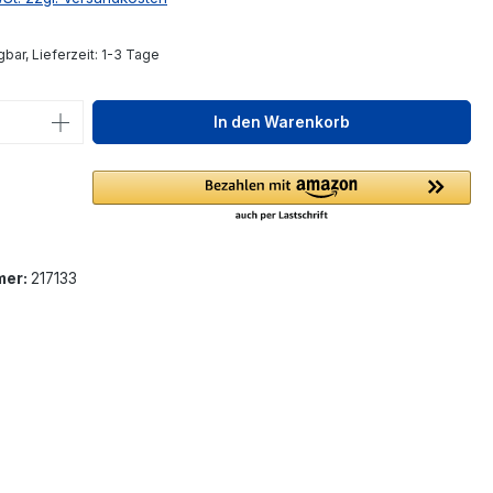
bar, Lieferzeit: 1-3 Tage
 Anzahl: Gib den gewünschten Wert ein 
In den Warenkorb
mer:
217133