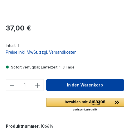
Regulärer Preis:
37,00 €
Inhalt:
1
Preise inkl. MwSt. zzgl. Versandkosten
Sofort verfügbar, Lieferzeit: 1-3 Tage
Produkt Anzahl: Gib den gewünschten We
In den Warenkorb
Produktnummer:
106614