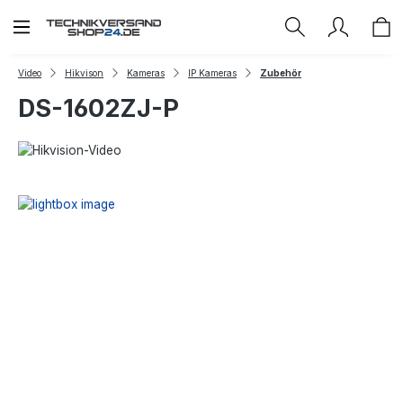
Zum Hauptinhalt springen
Video
Hikvison
Kameras
IP Kameras
Zubehör
DS-1602ZJ-P