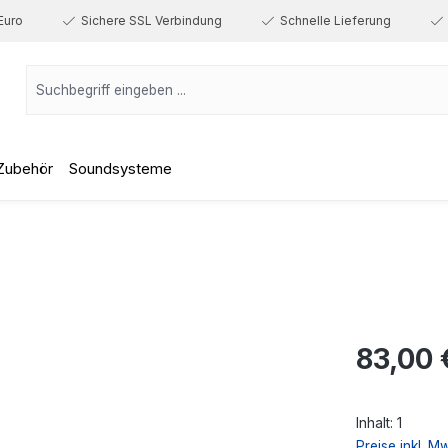
Euro
Sichere SSL Verbindung
Schnelle Lieferung
Zubehör
Soundsysteme
Regulärer Prei
83,00 
Inhalt:
1
Preise inkl. M