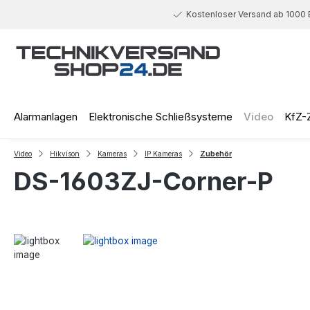
 Hauptinhalt springen
Zur Suche springen
Zur Hauptnavigation springen
Kostenloser Versand ab 1000 
Alarmanlagen
Elektronische Schließsysteme
Video
KfZ-
Video
Hikvison
Kameras
IP Kameras
Zubehör
DS-1603ZJ-Corner-P