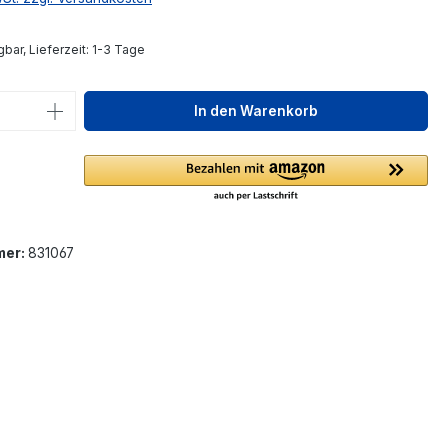
bar, Lieferzeit: 1-3 Tage
 Anzahl: Gib den gewünschten Wert ein 
In den Warenkorb
mer:
831067