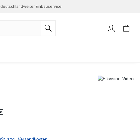
deutschlandweiter Einbauservice
s:
€
wSt. zzgl. Versandkosten