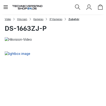
Zum Hauptinhalt springen
Video
Hikvison
Kameras
IP Kameras
Zubehör
DS-1663ZJ-P