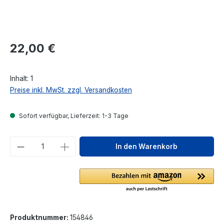
Regulärer Preis:
22,00 €
Inhalt:
1
Preise inkl. MwSt. zzgl. Versandkosten
Sofort verfügbar, Lieferzeit: 1-3 Tage
Produkt Anzahl: Gib den gewünschten We
In den Warenkorb
Produktnummer:
154846