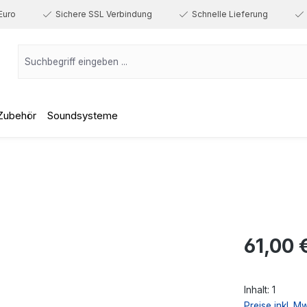
Euro
Sichere SSL Verbindung
Schnelle Lieferung
Zubehör
Soundsysteme
Regulärer Prei
61,00 
Inhalt:
1
Preise inkl. M