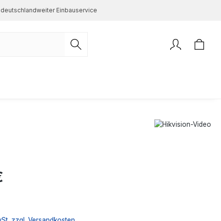
deutschlandweiter Einbauservice
s:
€
wSt. zzgl. Versandkosten