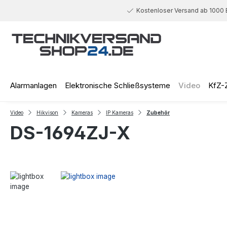
 Hauptinhalt springen
Zur Suche springen
Zur Hauptnavigation springen
Kostenloser Versand ab 1000 
Alarmanlagen
Elektronische Schließsysteme
Video
KfZ-
Video
Hikvison
Kameras
IP Kameras
Zubehör
DS-1694ZJ-X