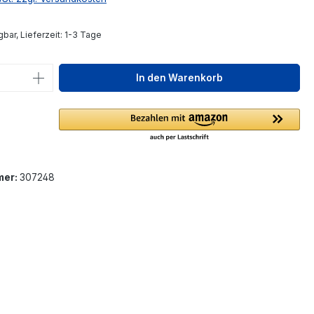
bar, Lieferzeit: 1-3 Tage
 Anzahl: Gib den gewünschten Wert ein 
In den Warenkorb
mer:
307248