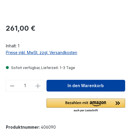
Regulärer Preis:
261,00 €
Inhalt:
1
Preise inkl. MwSt. zzgl. Versandkosten
Sofort verfügbar, Lieferzeit: 1-3 Tage
Produkt Anzahl: Gib den gewünschten We
In den Warenkorb
Produktnummer:
406090