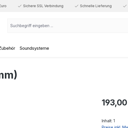
Euro
Sichere SSL Verbindung
Schnelle Lieferung
Zubehör
Soundsysteme
mm)
Regulärer Prei
193,00
Inhalt:
1
Preise inkl. M