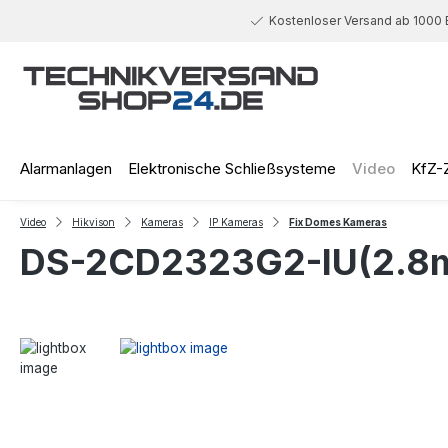
 Hauptinhalt springen
Zur Suche springen
Zur Hauptnavigation springen
Kostenloser Versand ab 1000 
Alarmanlagen
Elektronische Schließsysteme
Video
KfZ-
Video
Hikvison
Kameras
IP Kameras
Fix Domes Kameras
DS-2CD2323G2-IU(2.8