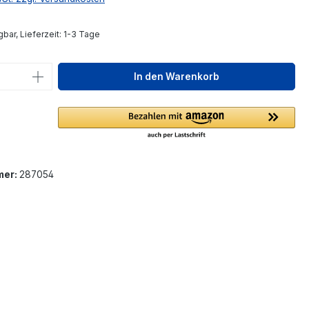
bar, Lieferzeit: 1-3 Tage
 Anzahl: Gib den gewünschten Wert ein 
In den Warenkorb
mer:
287054