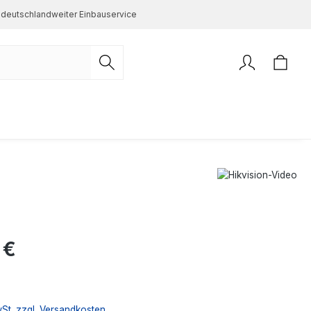
deutschlandweiter Einbauservice
s:
 €
wSt. zzgl. Versandkosten