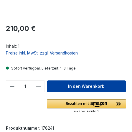
Regulärer Preis:
210,00 €
Inhalt:
1
Preise inkl. MwSt. zzgl. Versandkosten
Sofort verfügbar, Lieferzeit: 1-3 Tage
Produkt Anzahl: Gib den gewünschten We
In den Warenkorb
Produktnummer:
178241