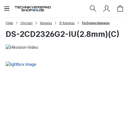
Zum Hauptinhalt springen
Video
Hikvison
Kameras
IP Kameras
Fix Domes Kameras
DS-2CD2326G2-IU(2.8mm)(C)