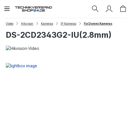
Zum Hauptinhalt springen
Video
Hikvison
Kameras
IP Kameras
Fix Domes Kameras
DS-2CD2343G2-IU(2.8mm)