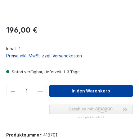
Regulärer Preis:
196,00 €
Inhalt:
1
Preise inkl. MwSt. zzgl. Versandkosten
Sofort verfügbar, Lieferzeit: 1-3 Tage
Produkt Anzahl: Gib den gewünschten We
In den Warenkorb
Produktnummer:
418701