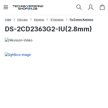
Zum Hauptinhalt springen
Video
Hikvison
Kameras
IP Kameras
Fix Domes Kameras
DS-2CD2363G2-IU(2.8mm)