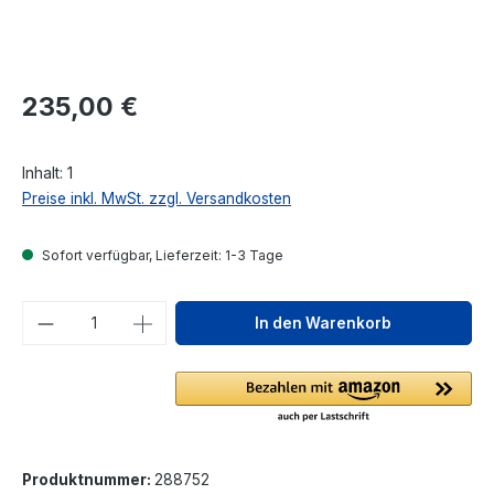
Regulärer Preis:
235,00 €
Inhalt:
1
Preise inkl. MwSt. zzgl. Versandkosten
Sofort verfügbar, Lieferzeit: 1-3 Tage
Produkt Anzahl: Gib den gewünschten We
In den Warenkorb
Produktnummer:
288752