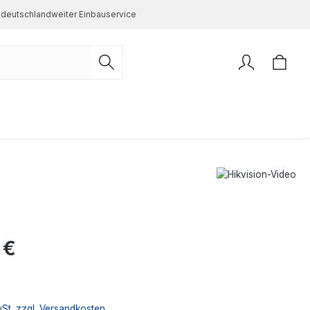
deutschlandweiter Einbauservice
s:
 €
wSt. zzgl. Versandkosten