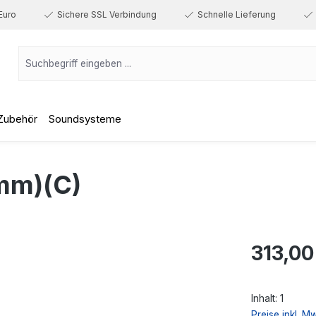
Euro
Sichere SSL Verbindung
Schnelle Lieferung
Zubehör
Soundsysteme
mm)(C)
Regulärer Prei
313,00
Inhalt:
1
Preise inkl. M