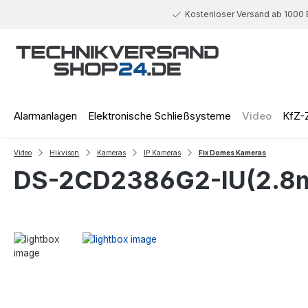
 Hauptinhalt springen
Zur Suche springen
Zur Hauptnavigation springen
Kostenloser Versand ab 1000 
Alarmanlagen
Elektronische Schließsysteme
Video
KfZ-
Video
Hikvison
Kameras
IP Kameras
Fix Domes Kameras
DS-2CD2386G2-IU(2.8