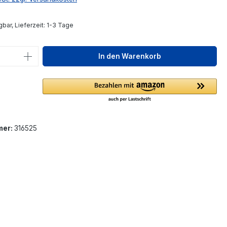
bar, Lieferzeit: 1-3 Tage
 Anzahl: Gib den gewünschten Wert ein 
In den Warenkorb
mer:
316525