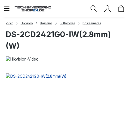
Zum Hauptinhalt springen
Video
Hikvison
Kameras
IP Kameras
Box Kameras
DS-2CD2421G0-IW(2.8mm)
(W)