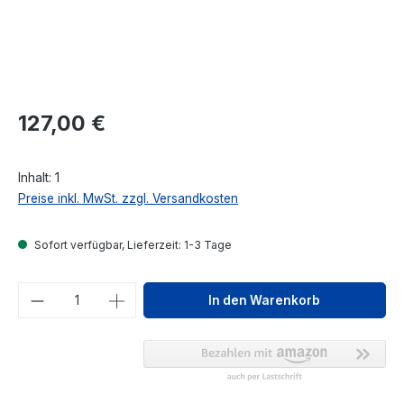
Regulärer Preis:
127,00 €
Inhalt:
1
Preise inkl. MwSt. zzgl. Versandkosten
Sofort verfügbar, Lieferzeit: 1-3 Tage
Produkt Anzahl: Gib den gewünschten We
In den Warenkorb