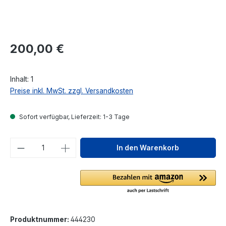
Regulärer Preis:
200,00 €
Inhalt:
1
Preise inkl. MwSt. zzgl. Versandkosten
Sofort verfügbar, Lieferzeit: 1-3 Tage
Produkt Anzahl: Gib den gewünschten We
In den Warenkorb
Produktnummer:
444230