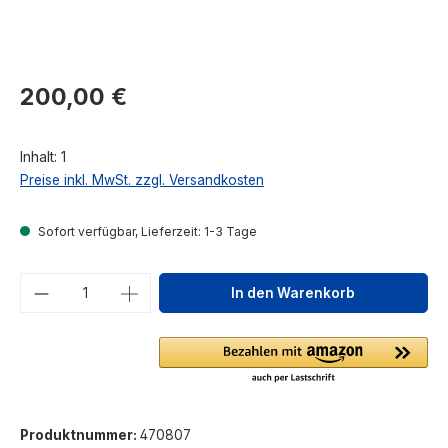
Regulärer Preis:
200,00 €
Inhalt:
1
Preise inkl. MwSt. zzgl. Versandkosten
Sofort verfügbar, Lieferzeit: 1-3 Tage
Produkt Anzahl: Gib den gewünschten We
In den Warenkorb
Produktnummer:
470807