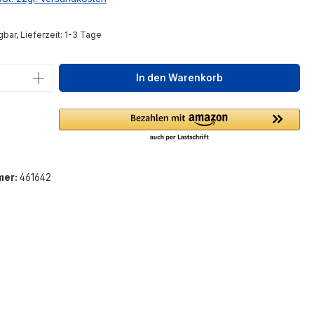
bar, Lieferzeit: 1-3 Tage
 Anzahl: Gib den gewünschten Wert ein 
In den Warenkorb
mer:
461642