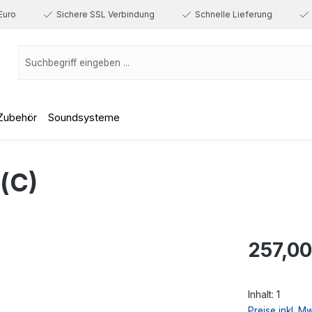
Euro
Sichere SSL Verbindung
Schnelle Lieferung
Zubehör
Soundsysteme
(C)
Regulärer Prei
257,00
Inhalt:
1
Preise inkl. M