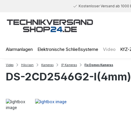
 Hauptinhalt springen
Zur Suche springen
Zur Hauptnavigation springen
Kostenloser Versand ab 1000 
Alarmanlagen
Elektronische Schließsysteme
Video
KfZ-
Video
Hikvison
Kameras
IP Kameras
Fix Domes Kameras
DS-2CD2546G2-I(4mm)