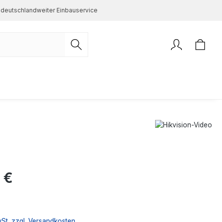
deutschlandweiter Einbauservice
s:
 €
wSt. zzgl. Versandkosten