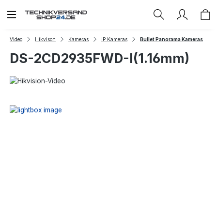
Zum Hauptinhalt springen
Video
Hikvison
Kameras
IP Kameras
Bullet Panorama Kameras
DS-2CD2935FWD-I(1.16mm)