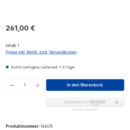
Regulärer Preis:
261,00 €
Inhalt:
1
Preise inkl. MwSt. zzgl. Versandkosten
Sofort verfügbar, Lieferzeit: 1-3 Tage
Produkt Anzahl: Gib den gewünschten We
In den Warenkorb
Produktnummer:
146415