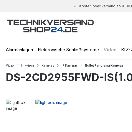
 Hauptinhalt springen
Zur Suche springen
Zur Hauptnavigation springen
Kostenloser Versand ab 1000 
Alarmanlagen
Elektronische Schließsysteme
Video
KfZ-
Video
Hikvison
Kameras
IP Kameras
Bullet Panorama Kameras
DS-2CD2955FWD-IS(1.