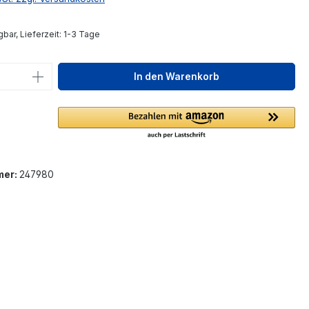
bar, Lieferzeit: 1-3 Tage
 Anzahl: Gib den gewünschten Wert ein 
In den Warenkorb
mer:
247980