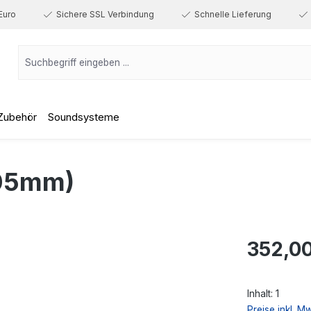
Euro
Sichere SSL Verbindung
Schnelle Lieferung
Zubehör
Soundsysteme
05mm)
Regulärer Prei
352,00
Inhalt:
1
Preise inkl. M