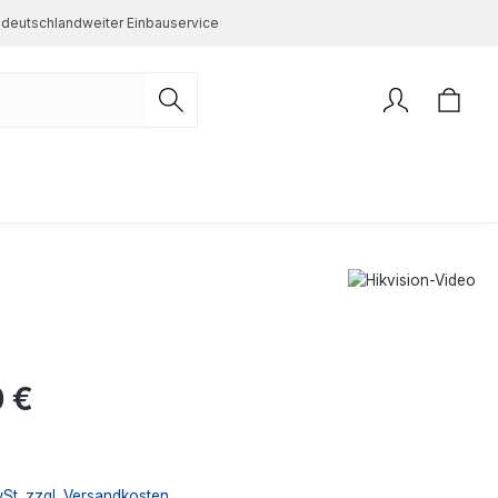
deutschlandweiter Einbauservice
s:
 €
wSt. zzgl. Versandkosten