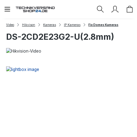
Zum Hauptinhalt springen
Video
Hikvison
Kameras
IP Kameras
Fix Domes Kameras
DS-2CD2E23G2-U(2.8mm)