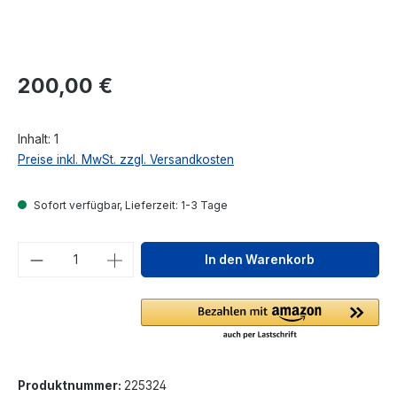
Regulärer Preis:
200,00 €
Inhalt:
1
Preise inkl. MwSt. zzgl. Versandkosten
Sofort verfügbar, Lieferzeit: 1-3 Tage
Produkt Anzahl: Gib den gewünschten We
In den Warenkorb
Produktnummer:
225324