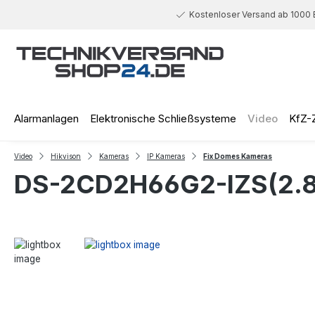
 Hauptinhalt springen
Zur Suche springen
Zur Hauptnavigation springen
Kostenloser Versand ab 1000 
Alarmanlagen
Elektronische Schließsysteme
Video
KfZ-
Video
Hikvison
Kameras
IP Kameras
Fix Domes Kameras
DS-2CD2H66G2-IZS(2.