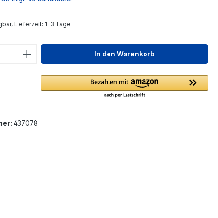
bar, Lieferzeit: 1-3 Tage
 Anzahl: Gib den gewünschten Wert ein 
In den Warenkorb
mer:
437078