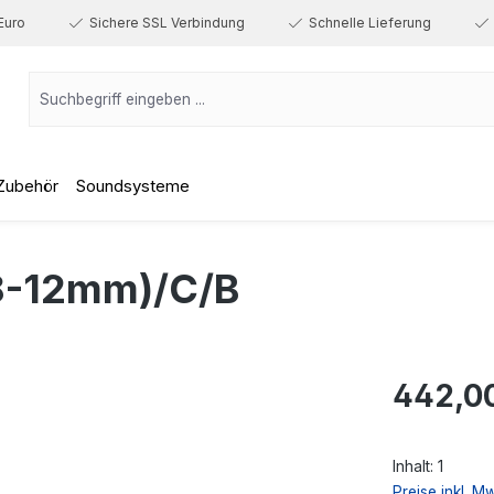
Euro
Sichere SSL Verbindung
Schnelle Lieferung
Zubehör
Soundsysteme
8-12mm)/C/B
Regulärer Prei
442,0
Inhalt:
1
Preise inkl. M