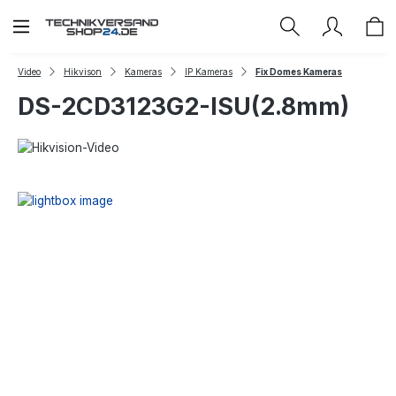
Zum Hauptinhalt springen
Video
Hikvison
Kameras
IP Kameras
Fix Domes Kameras
DS-2CD3123G2-ISU(2.8mm)